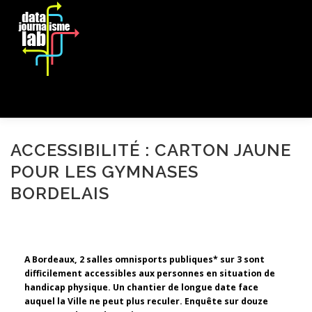
Aller
au
Menu
contenu
EDITION 2018
L’ÉQUIPE
LES COULISSES
LES ARCHIVES
ACCESSIBILITÉ : CARTON JAUNE
POUR LES GYMNASES
BORDELAIS
A Bordeaux, 2 salles omnisports publiques* sur 3 sont
difficilement accessibles aux personnes en situation de
handicap physique. Un chantier de longue date face
auquel la Ville ne peut plus reculer. Enquête sur douze