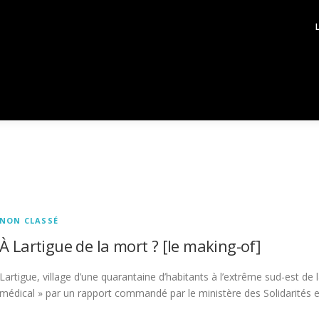
NON CLASSÉ
À Lartigue de la mort ? [le making-of]
Lartigue, village d’une quarantaine d’habitants à l’extrême sud-est d
médical » par un rapport commandé par le ministère des Solidarités e