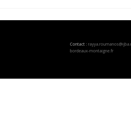
Contact :
rayya.roumanos@ijba.
bordeaux-montaigne.fr