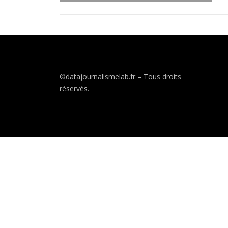
©datajournalismelab.fr – Tous droits
réservés.